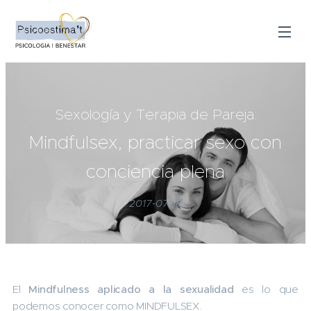
Sexología y Terapia de Pareja:
Mindfulsex, practicar sexo con
conciencia plena
2017-07-18
El
Mindfulness aplicado a la sexualidad
es lo que
podemos conocer como MINDFULSEX.