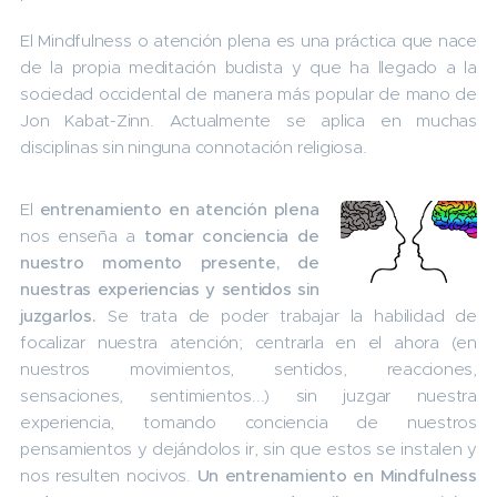
El Mindfulness o atención plena es una práctica que nace
de la propia meditación budista y que ha llegado a la
sociedad occidental de manera más popular de mano de
Jon Kabat-Zinn. Actualmente se aplica en muchas
disciplinas sin ninguna connotación religiosa.
El
entrenamiento en atención plena
nos enseña a
tomar conciencia de
nuestro momento presente, de
nuestras experiencias y sentidos sin
juzgarlos.
Se trata de poder trabajar la habilidad de
focalizar nuestra atención; centrarla en el ahora (en
nuestros movimientos, sentidos, reacciones,
sensaciones, sentimientos...) sin juzgar nuestra
experiencia, tomando conciencia de nuestros
pensamientos y dejándolos ir, sin que estos se instalen y
nos resulten nocivos.
Un entrenamiento en Mindfulness