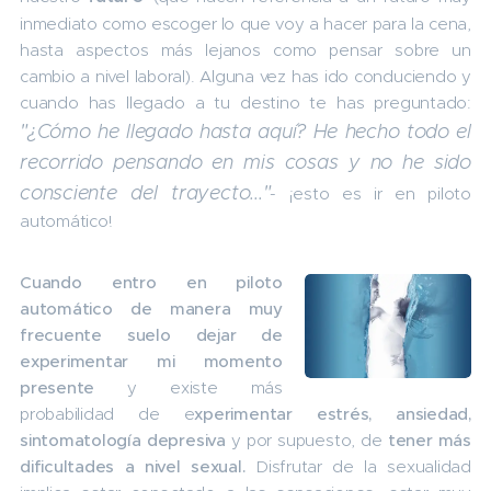
inmediato como escoger lo que voy a hacer para la cena,
hasta aspectos más lejanos como pensar sobre un
cambio a nivel laboral). Alguna vez has ido conduciendo y
cuando has llegado a tu destino te has preguntado:
"¿Cómo he llegado hasta aquí? He hecho todo el
recorrido pensando en mis cosas y no he sido
consciente del trayecto..."
- ¡esto es ir en piloto
automático!
Cuando entro en piloto
automático de manera muy
frecuente suelo dejar de
experimentar mi momento
presente
y existe más
probabilidad de e
xperimentar estrés, ansiedad,
sintomatología depresiva
y por supuesto, de
tener más
dificultades a nivel sexual.
Disfrutar de la sexualidad