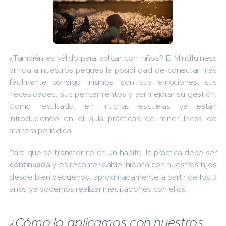
¿También es válido para aplicar con niños? El Mindfulness
brinda a nuestros peques la posibilidad de conectar más
fácilmente consigo mismos, con sus emociones, sus
necesidades, sus pensamientos y así mejorar su gestión.
Como resultado, en muchas escuelas ya están
introduciendo en el aula prácticas de mindfulness de
manera periódica.
Para que se transforme en un hábito, la práctica debe ser
continuada
y es recomendable iniciarla con nuestros hijos
desde bien pequeños; aproximadamente a partir de los 3
años ya podemos realizar meditaciones con ellos.
¿Cómo lo aplicamos con nuestros