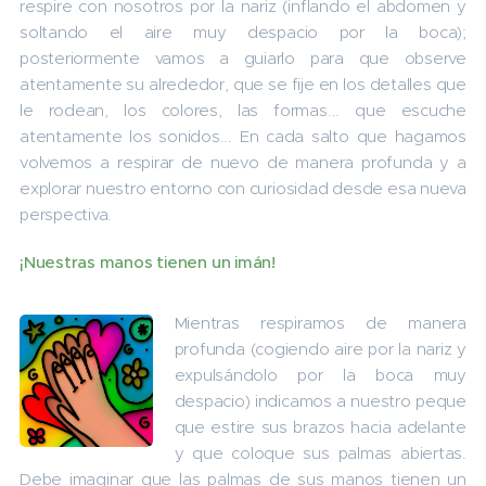
respire con nosotros por la nariz (inflando el abdomen y
soltando el aire muy despacio por la boca);
posteriormente vamos a guiarlo para que observe
atentamente su alrededor, que se fije en los detalles que
le rodean, los colores, las formas... que escuche
atentamente los sonidos... En cada salto que hagamos
volvemos a respirar de nuevo de manera profunda y a
explorar nuestro entorno con curiosidad desde esa nueva
perspectiva.
¡Nuestras manos tienen un imán!
Mientras respiramos de manera
profunda (cogiendo aire por la nariz y
expulsándolo por la boca muy
despacio) indicamos a nuestro peque
que estire sus brazos hacia adelante
y que coloque sus palmas abiertas.
Debe imaginar que las palmas de sus manos tienen un