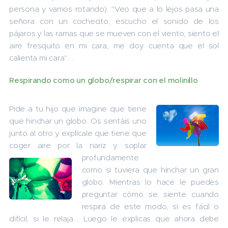
persona y vamos rotando). "Veo que a lo lejos pasa una
señora con un cochecito, escucho el sonido de los
pájaros y las ramas que se mueven con el viento, siento el
aire fresquito en mi cara, me doy cuenta que el sol
calienta mi cara"...
Respirando como un globo/respirar con el molinillo
Pide a tu hijo que imagine que tiene
que hinchar un globo. Os sentáis uno
junto al otro y explícale que tiene que
coger aire por la nariz y soplar
profundamente
como si tuviera que hinchar un gran
globo. Mientras lo hace le puedes
preguntar cómo se siente cuando
respira de este modo, si es fácil o
difícil, si le relaja... Luego le explicas que ahora debe