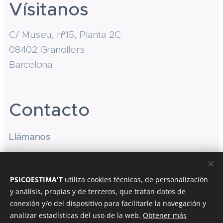
Vísitanos
C/ Museu, nº15, Planta 2C
08402 Granollers
Barcelona
Contacto
Llámanos
(+34) 607 77 92 50
PSICOESTIMA'T
utiliza cookies técnicas, de personalización
Email
y análisis, propias y de terceros, que tratan datos de
psicoestimat.benestar@gmail.com
conexión y/o del dispositivo para facilitarle la navegación y
analizar estadísticas del uso de la web.
Obtener más