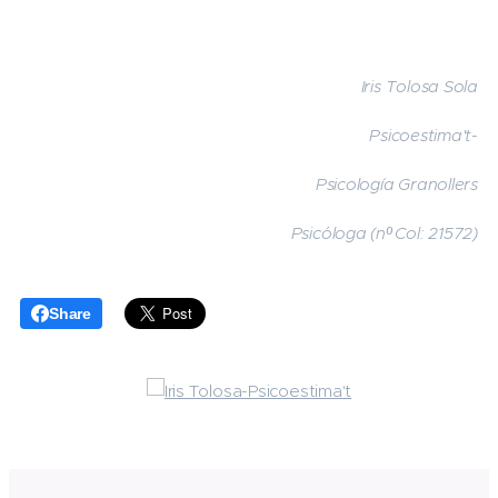
Iris Tolosa Sola
Psicoestima't-
Psicología Granollers
Psicóloga (nº Col: 21572)
Share