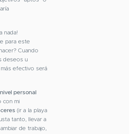
aría
a nada!
e para este
 hacer? Cuando
s deseos u
 más efectivo será
a
nivel personal
o con mi
aceres
(ir a la playa
sta tanto, llevar a
ambiar de trabajo,