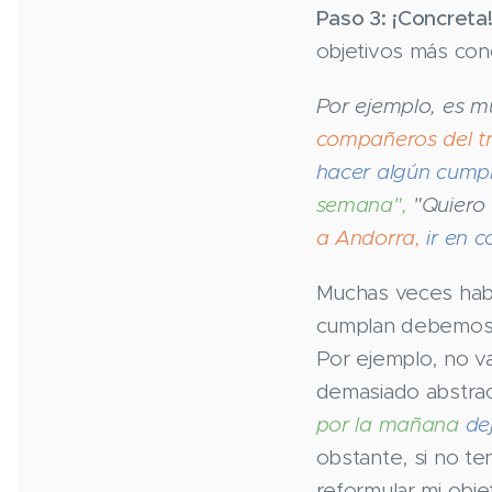
Paso 3:
¡Concreta
objetivos más con
Por ejemplo, es m
compañeros del t
hacer algún cumpl
semana",
"Quiero l
a Andorra,
ir en c
Muchas veces hab
cumplan debemos 
Por ejemplo, no va
demasiado abstrac
por la mañana
de
obstante, si no t
reformular mi obje