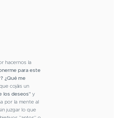
r hacernos la
onerme para este
r? ¿Qué me
que cojáis un
e
los deseos"
y
a por la mente al
sin juzgar lo que
objetivos "aptos" o