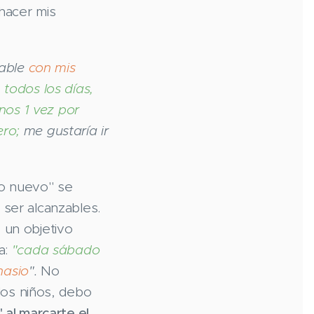
hacer mis
iable
con mis
,
todos los días,
nos 1 vez por
ro;
me gustaría ir
o nuevo" se
ser alcanzables.
 un objetivo
a:
"cada sábado
nasio
".
No
los niños, debo
 al marcarte el