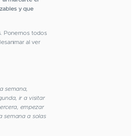
zables y que
s. Ponernos todos
desanimar al ver
ra semana,
nda, ir a visitar
 tercera, empezar
da semana a solas