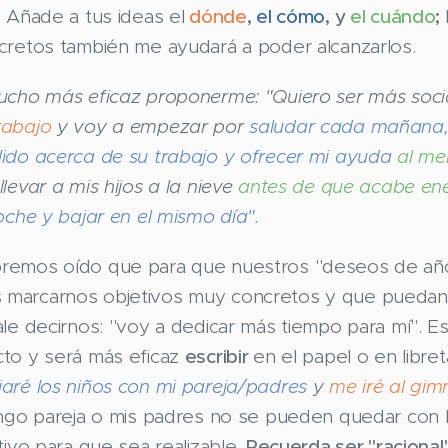
!
Añade a tus ideas el
dónde
,
el cómo
, y
el cuándo
;
cretos también me ayudará a poder alcanzarlos.
ucho más eficaz proponerme: "Quiero ser más soc
rabajo
y voy a empezar por
saludar cada mañana
ido acerca de su trabajo y ofrecer mi ayuda
al me
levar a mis hijos a la nieve
antes de que acabe ene
oche y bajar en el mismo día".
remos oído que para que nuestros "deseos de añ
marcarnos objetivos muy concretos y que puedan 
le decirnos: "voy a dedicar más tiempo para mí". Es
to y será más eficaz
escribir
en el papel o en libret
jaré los niños con mi pareja/padres
y
me iré al gim
engo pareja o mis padres no se pueden quedar con 
tivo para que sea realizable.
Recuerda ser "racional"