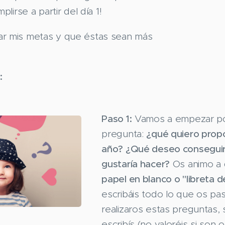
lirse a partir del día 1!
ar mis metas y que éstas sean más
:
Paso 1:
Vamos a empezar po
pregunta:
¿qué quiero prop
año? ¿Qué deseo consegui
gustaría hacer?
Os animo a 
papel en blanco o "libreta d
escribáis todo lo que os pas
realizaros estas preguntas, 
escribís (no valoréis si son 