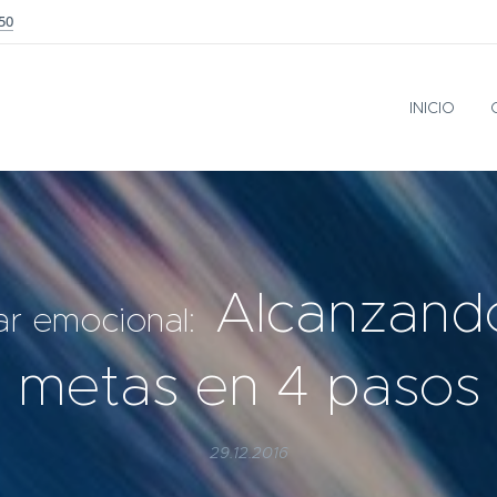
50
INICIO
Alcanzand
ar emocional:
metas en 4 pasos
29.12.2016